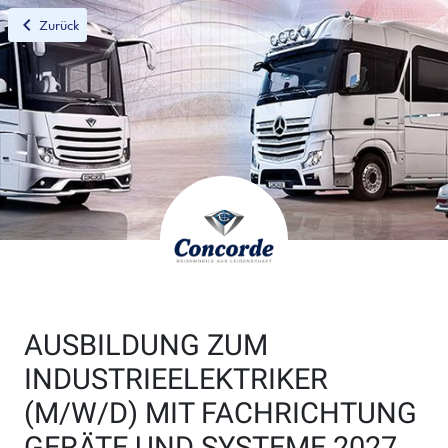
chevron_left
Zurück
AUSBILDUNG ZUM
INDUSTRIEELEKTRIKER
(M/W/D) MIT FACHRICHTUNG
GERÄTE UND SYSTEME 2027