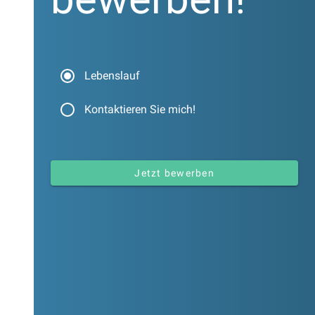
ned
Lebenslauf
ned
Kontaktieren Sie mich!
Jetzt bewerben
ed
ed
ed