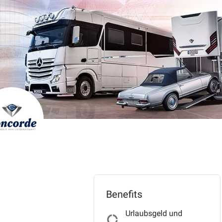
Benefits
Urlaubsgeld und
donut_large