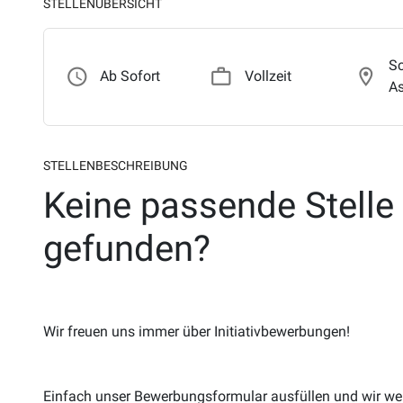
STELLENÜBERSICHT
Sc
schedule
work_outline
location_on
Ab Sofort
Vollzeit
A
STELLENBESCHREIBUNG
Keine passende Stelle
gefunden?
Wir freuen uns immer über Initiativbewerbungen!
Einfach unser Bewerbungsformular ausfüllen und wir we