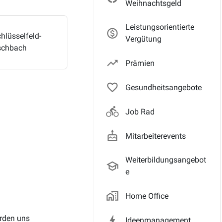
Weihnachtsgeld
Leistungsorientierte
monetization_on_outli
hlüsselfeld-
Vergütung
schbach
trending_up_outli
Prämien
favorite_border
Gesundheitsangebote
directions_bike
Job Rad
cake
Mitarbeiterevents
Weiterbildungsangebot
school_outlin
e
home_work_outlin
Home Office
rden uns
bolt_outlin
Ideenmanagement